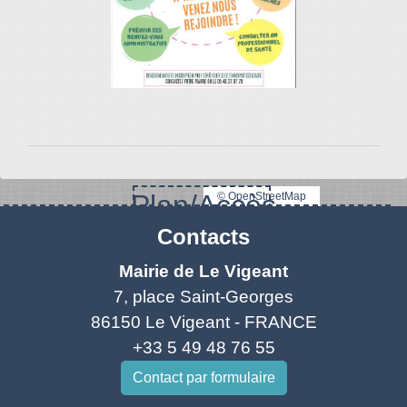
Plan/Accès
© OpenStreetMap
Contacts
Mairie de Le Vigeant
7, place Saint-Georges
86150 Le Vigeant - FRANCE
+33 5 49 48 76 55
Contact par formulaire