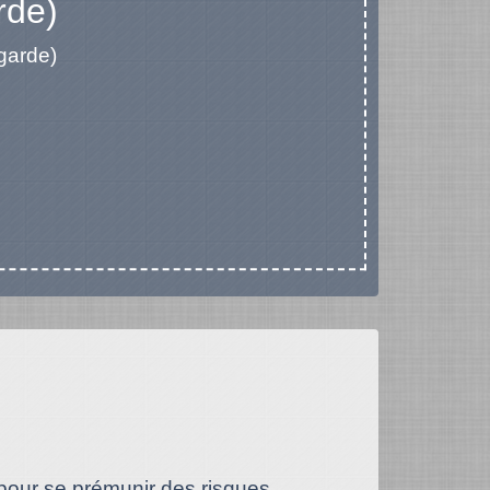
rde)
garde)
 pour se prémunir des risques