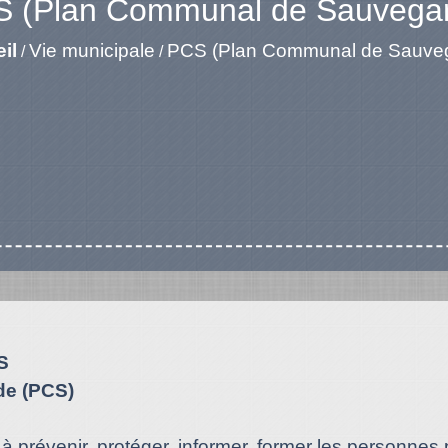
 (Plan Communal de Sauvega
il
Vie municipale
PCS (Plan Communal de Sauve
/
/
S
de (PCS)
à prévenir, protéger, informer, former les personnes