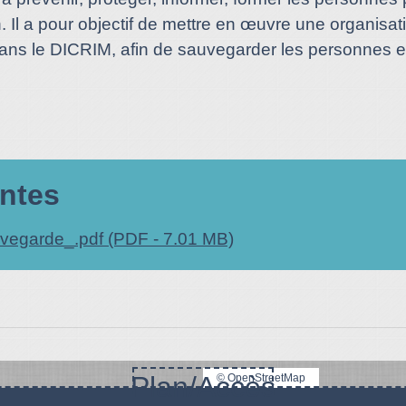
. Il a pour objectif de mettre en œuvre une organi
ns le DICRIM, afin de sauvegarder les personnes et
intes
vegarde_.pdf (PDF - 7.01 MB)
Plan/Accès
© OpenStreetMap