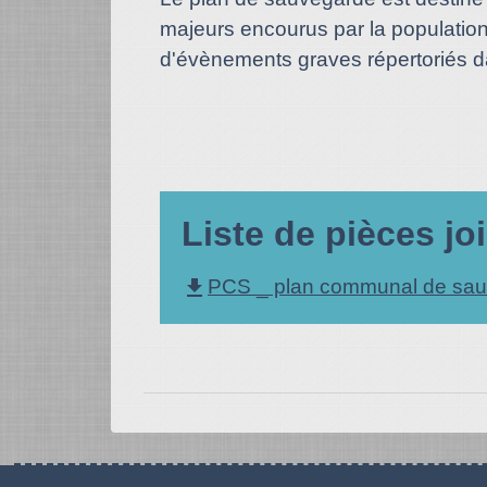
majeurs encourus par la population
d'évènements graves répertoriés da
Liste de pièces jo
file_download
PCS _ plan communal de sau