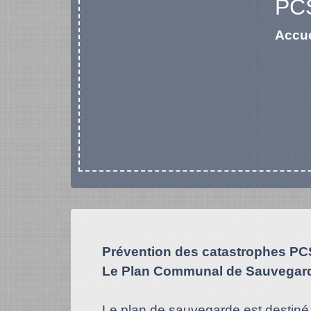
PCS
Accue
Prévention des catastrophes PC
Le Plan Communal de Sauvegar
Le plan de sauvegarde est destiné 