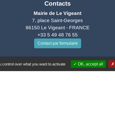
Contacts
Mairie de Le Vigeant
7, place Saint-Georges
86150 Le Vigeant - FRANCE
+33 5 49 48 76 55
Contact par formulaire
 control over what you want to activate
OK, accept all
tique de confidentialité
-
Accessibilité
-
Plan du site
Site créé en partenariat avec Réseau des Communes