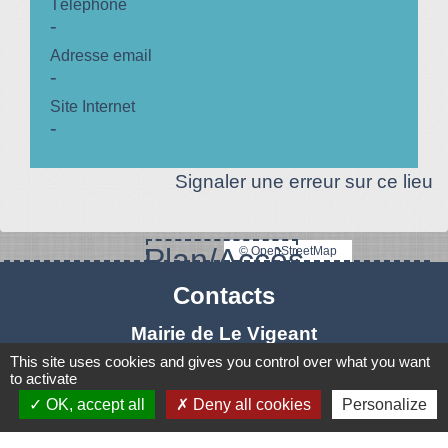
Téléphone
-
Adresse email
-
Site Internet
-
Signaler une erreur sur ce lieu
Plan/Accès
© OpenStreetMap
Contacts
Mairie de Le Vigeant
7, place Saint-Georges
This site uses cookies and gives you control over what you want
to activate
86150 Le Vigeant - FRANCE
OK, accept all
Deny all cookies
Personalize
+33 5 49 48 76 55