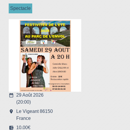
Spectacle
date_range
29 Août 2026
(20:00)
room
Le Vigeant 86150
France
account_balance_wallet
10.00€