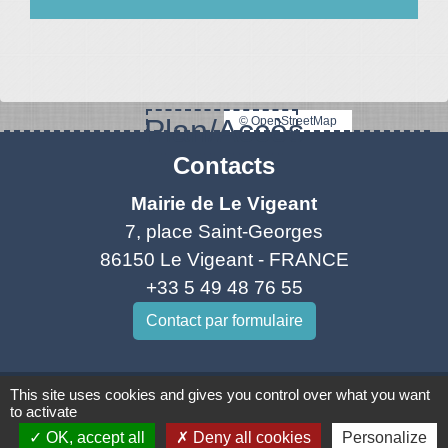
Plan/Accès
© OpenStreetMap
Contacts
Mairie de Le Vigeant
7, place Saint-Georges
86150 Le Vigeant - FRANCE
+33 5 49 48 76 55
Contact par formulaire
This site uses cookies and gives you control over what you want
to activate
Mentions légales
-
Politique de confidentialité
-
OK, accept all
Deny all cookies
Personalize